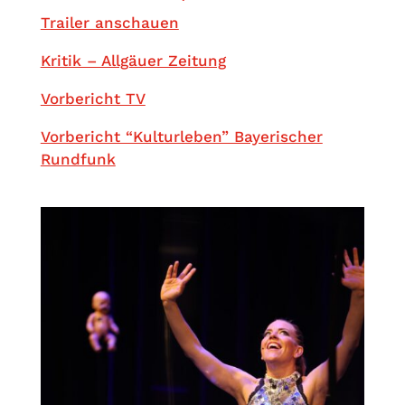
Trailer anschauen
Kritik – Allgäuer Zeitung
Vorbericht TV
Vorbericht “Kulturleben” Bayerischer
Rundfunk